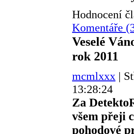
Hodnocení č
Komentáře (
Veselé Ván
rok 2011
mcmlxxx
| St
13:28:24
Za Detekt
všem přeji c
pohodové pr