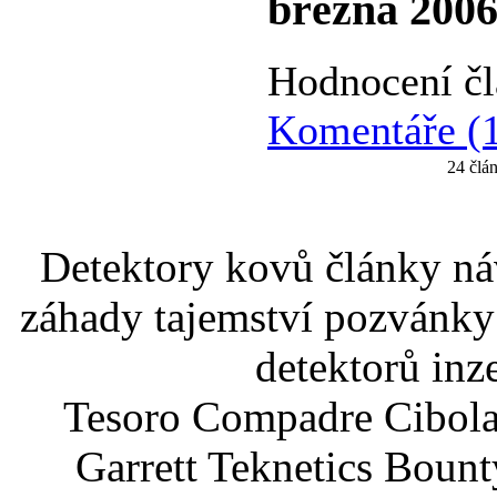
března 2006
Hodnocení čl
Komentáře (
24 člán
Detektory kovů články náv
záhady tajemství pozvánky
detektorů inz
Tesoro Compadre Cibola
Garrett Teknetics Boun