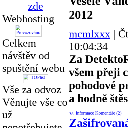
Veselé Váno
zde
2012
Webhosting
mcmlxxx
| Čt
Celkem
10:04:34
návštěv od
Za Detekt
spuštění webu
všem přeji c
pohodové pr
Vše za odvoz
a hodně štěs
Věnujte vše co
už
Informace
Komentáře (2)
Zašifrovaná
nepotřebujete