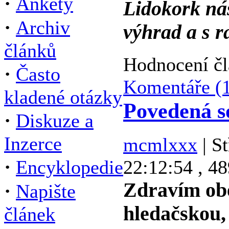
·
Ankety
Lidokork ná
·
Archiv
výhrad a s r
článků
Hodnocení čl
·
Často
Komentáře (
kladené otázky
Povedená s
·
Diskuze a
Inzerce
mcmlxxx
| St
·
22:12:54 , 48
Encyklopedie
Zdravím ob
·
Napište
hledačskou,
článek