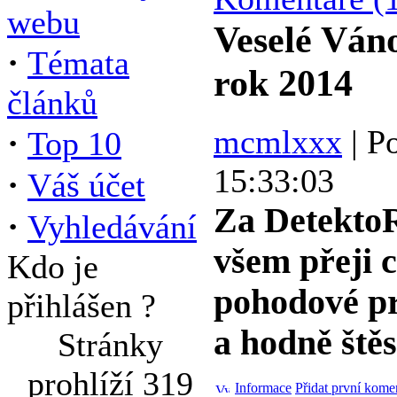
webu
Veselé Ván
·
Témata
rok 2014
článků
mcmlxxx
| Po
·
Top 10
15:33:03
·
Váš účet
Za Detekt
·
Vyhledávání
všem přeji c
Kdo je
pohodové pr
přihlášen ?
a hodně štěs
Stránky
prohlíží 319
Informace
Přidat první kome