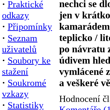
·
nechci se dl
Praktické
jen v krátko
odkazy
·
kamarádem v
Připomínky
·
teplicko / l
Seznam
po návratu z
uživatelů
·
údivem hled
Soubory ke
stažení
vymlácené z
·
Soukromé
a veškeré vě
vzkazy
Hodnocení č
·
Statistiky
Komentáře (