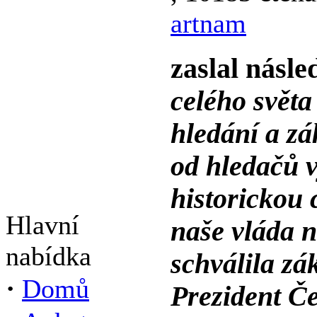
artnam
zaslal násle
celého svět
hledání a zá
od hledačů 
historickou 
Hlavní
naše vláda 
nabídka
schválila zá
·
Domů
Prezident Č