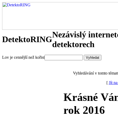
Nezávislý interne
DetektoRING
detektorech
Lov je cennější než kořist
Vyhledávání v tomto témat
[
Jít n
Krásné Ván
rok 2016