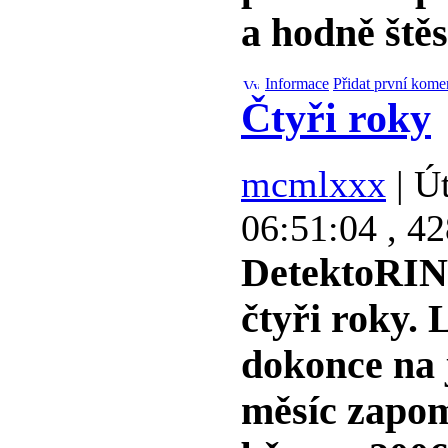
a hodně štěs
Informace
Přidat první kome
Čtyři roky
mcmlxxx
| Út
06:51:04 , 42
DetektoRIN
čtyři roky. 
dokonce na 
měsíc zapom