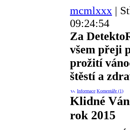
mcmlxxx
| St
09:24:54
Za Detekt
všem přeji 
prožití ván
štěstí a zdr
Informace
Komentáře (1)
Klidné Ván
rok 2015