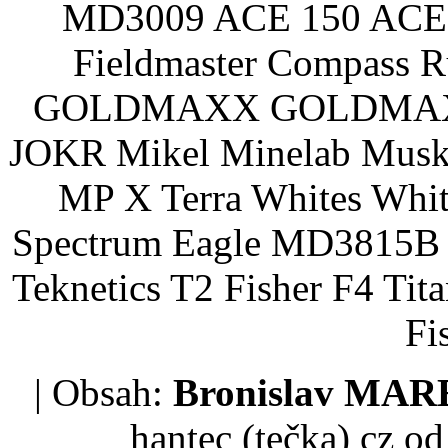
MD3009 ACE 150 ACE 
Fieldmaster Compass 
GOLDMAXX GOLDMAXX P
JOKR Mikel Minelab Muske
MP X Terra Whites Wh
Spectrum Eagle MD3815B 
Teknetics T2 Fisher F4 Tit
Fi
| Obsah:
Bronislav MA
hantec (tečka) cz
od 