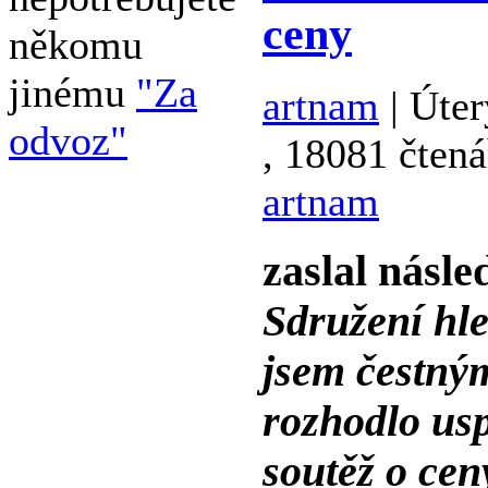
ceny
někomu
jinému
"Za
artnam
| Úter
odvoz"
, 18081 čtená
artnam
zaslal násle
Sdružení hle
jsem čestný
rozhodlo usp
soutěž o cen