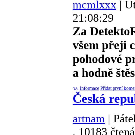
mcmlxxx
| Út
21:08:29
Za Detekt
všem přeji c
pohodové pr
a hodně štěs
Informace
Přidat první kome
Česká repub
artnam
| Páte
, 10183 čtená