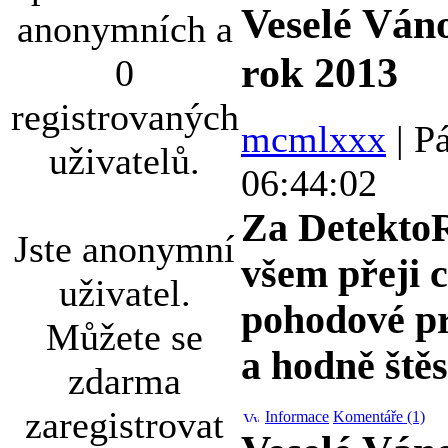
Veselé Ván
anonymních a
rok 2013
0
registrovaných
mcmlxxx
| Pá
uživatelů.
06:44:02
Za Detekt
Jste anonymní
všem přeji c
uživatel.
pohodové pr
Můžete se
a hodně štěs
zdarma
zaregistrovat
Informace
Komentáře (1)