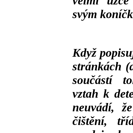
velmi úzce 
svým koníčk
Když popisu
stránkách (d
součástí to
vztah k det
neuvádí, ž
čištění, tř