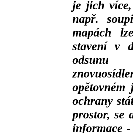
je jich více
např. soup
mapách lze 
stavení v 
odsunu p
znovuosídle
opětovném j
ochrany stá
prostor, se 
informace -