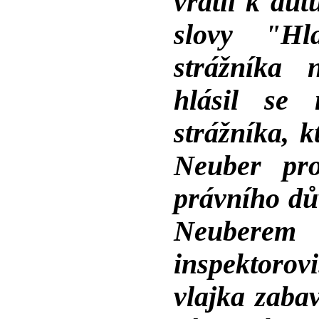
vrátil k aut
slovy "Hl
strážníka 
hlásil se
strážníka, k
Neuber pro
právního dův
Neubere
inspektorov
vlajka zaba