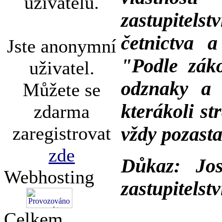
uživatelů.
zastupitelst
četnictva 
Jste anonymní
"Podle záko
uživatel.
odznaky a 
Můžete se
kterákoli st
zdarma
zaregistrovat
vždy pozasta
zde
Důkaz: Jos
Webhosting
zastupitelst
Celkem