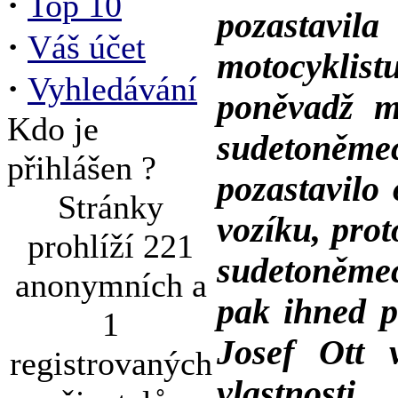
·
Top 10
pozastav
·
Váš účet
motocyklis
·
Vyhledávání
poněvadž m
Kdo je
sudetoněme
přihlášen ?
pozastavilo
Stránky
vozíku, pro
prohlíží 221
sudetoněmec
anonymních a
pak ihned p
1
Josef Ott 
registrovaných
vlastnost