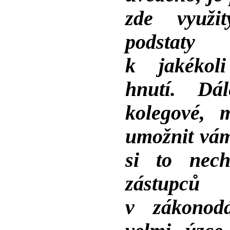
zde využi
podstaty 
k jakékoli
hnutí. Dá
kolegové, 
umožnit vám 
si to nech
zástupců
v zákonod