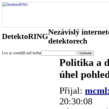
Nezávislý interne
DetektoRING
detektorech
Lov je cennější než kořist
Politika a 
úhel pohle
Přijal:
mcml
20:30:08