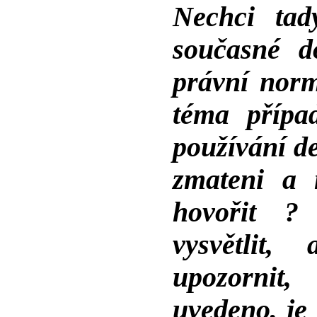
Nechci tad
současné d
právní nor
téma přípa
používání de
zmateni a 
hovořit 
vysvětlit,
upozornit
uvedeno, je 