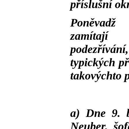
příslušní ok
Poněvadž 
zamítají 
podezřívá
typických p
takovýchto 
a) Dne 9. 
Neuber, šof