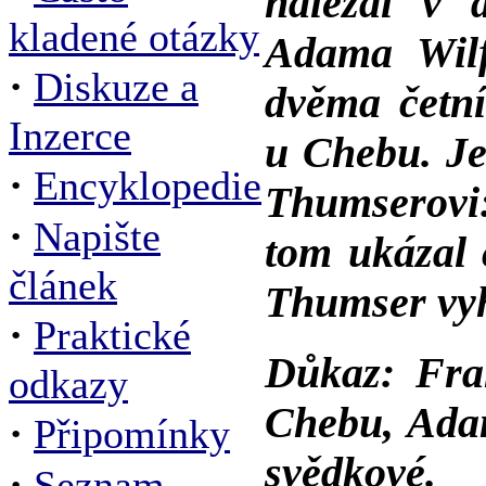
nalézal v 
kladené otázky
Adama Wilf
·
Diskuze a
dvěma četn
Inzerce
u Chebu. Je
·
Encyklopedie
Thumserovi
·
Napište
tom ukázal 
článek
Thumser vyh
·
Praktické
Důkaz: Fra
odkazy
Chebu, Adam
·
Připomínky
svědkové.
·
Seznam