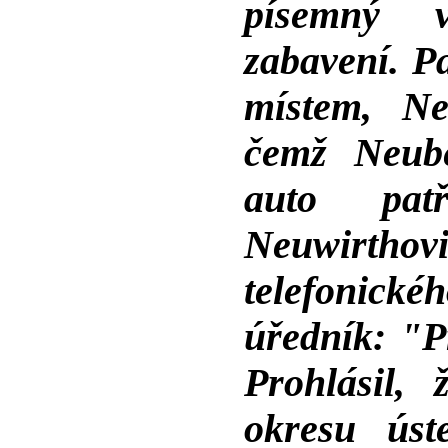
písemný 
zabavení. Pa
místem, Ne
čemž Neube
auto pat
Neuwirt
telefonické
úředník: "Pr
Prohlásil,
okresu úst