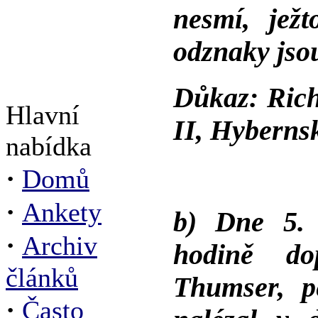
nesmí, ježt
odznaky jso
Důkaz: Rich
Hlavní
II, Hybernsk
nabídka
·
Domů
·
Ankety
b) Dne 5.
·
Archiv
hodině do
článků
Thumser, p
·
Často