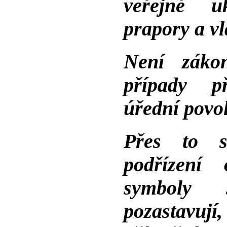
veřejně u
prapory a vl
Není zákon
případy př
úřední povol
Přes to s
podřízení 
symboly s
pozastavují,