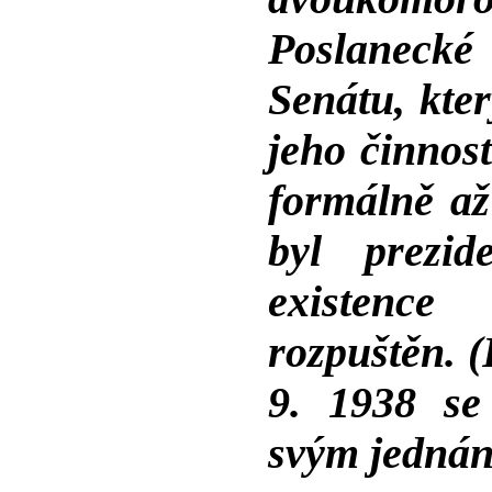
Poslanecké
Senátu, kte
jeho činnos
formálně až
byl prezi
existence
rozpuštěn. (
9. 1938 se
svým jednán