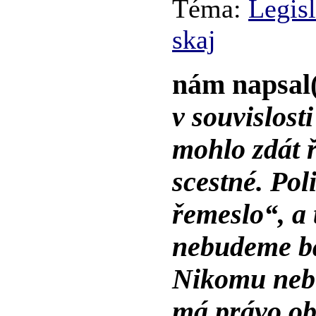
Téma:
Legisl
skaj
nám napsal
v souvislost
mohlo zdát ř
scestné. Pol
řemeslo“, a 
nebudeme ba
Nikomu nebe
má právo obh