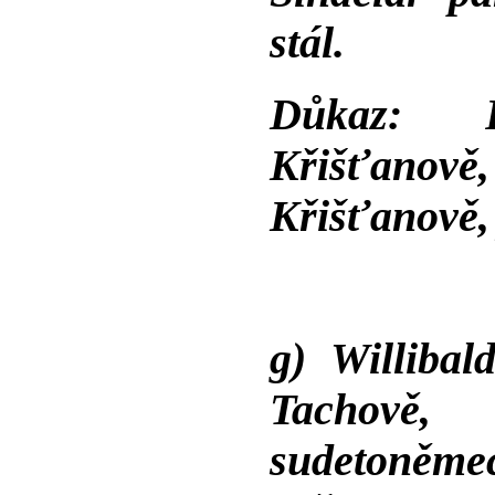
stál.
Důkaz: 
Křišťanov
Křišťanově,
g) Willibal
Tachově
sudetoněmeck