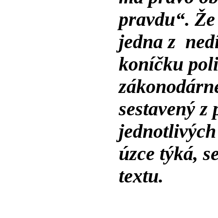
pravdu“. Že
jedna z ned
koníčku poli
zákonodárné
sestavený z 
jednotlivých
úzce týká, s
textu.