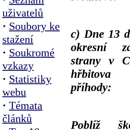
uživatelů
·
Soubory ke
c) Dne 13 d
stažení
okresní z
·
Soukromé
strany v C
vzkazy
hřbitova 
·
Statistiky
příhody:
webu
·
Témata
článků
Poblíž šk