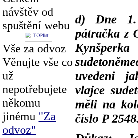
návštěv od
d) Dne 1.
spuštění webu
pátračka z 
Kynšperka
Vše za odvoz
sudetoněmec
Věnujte vše co
už
uvedeni ja
nepotřebujete
vlajce sude
někomu
měli na kol
jinému
"Za
číslo P 2548
odvoz"