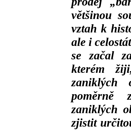
prodej „ba
většinou so
vztah k hist
ale i celost
se začal za
kterém žij
zaniklých 
poměrně z
zaniklých o
zjistit urči