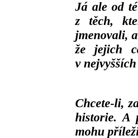
Já ale od té
z těch, kt
jmenovali, a
že jejich 
v nejvyšších
Chcete-li, z
historie. A
mohu příleži