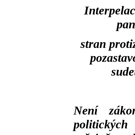
Interpela
pan
stran prot
pozastav
sude
Není zákon
politických