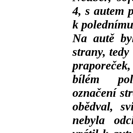
4, s autem 
k polednímu
Na autě by
strany, tedy
praporeček,
bílém po
označení st
obědval, sv
nebyla odc