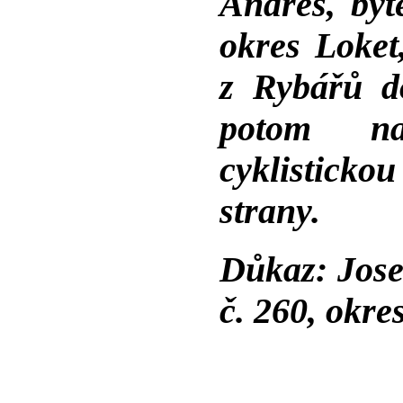
Andres, byt
okres Loket
z Rybářů d
potom na 
cyklistick
strany.
Důkaz: Jose
č. 260, okre