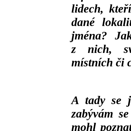
lidech, kte
dané lokali
jména? Jak
z nich, s
místních či 
A tady se j
zabývám se
mohl poznat