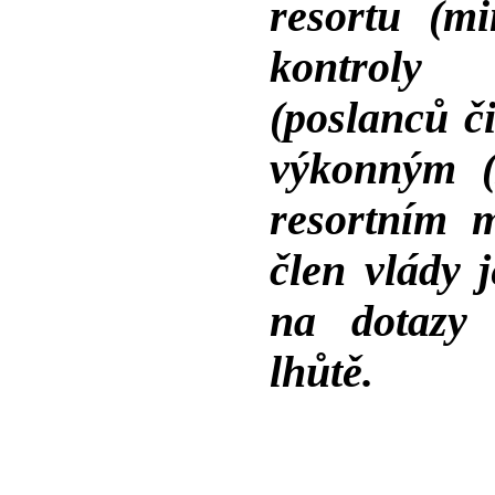
resortu (mi
kontroly 
(poslanců č
výkonným (
resortním m
člen vlády 
na dotazy 
lhůtě.