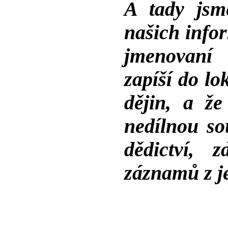
A tady jsm
našich info
jmenovaní 
zapíší do lo
dějin, a že
nedílnou so
dědictví, 
záznamů z j