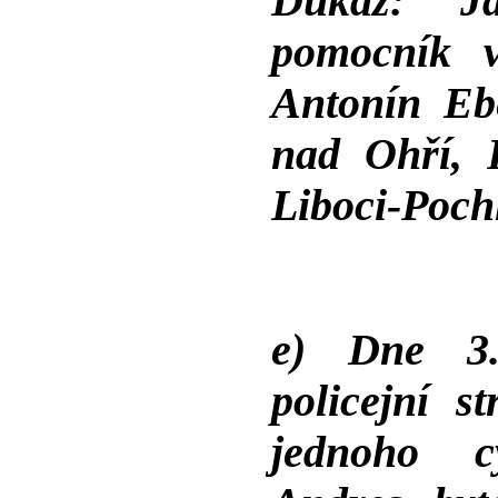
Důkaz: Ja
pomocník 
Antonín Eb
nad Ohří, 
Liboci-Pochl
e) Dne 3.
policejní s
jednoho c