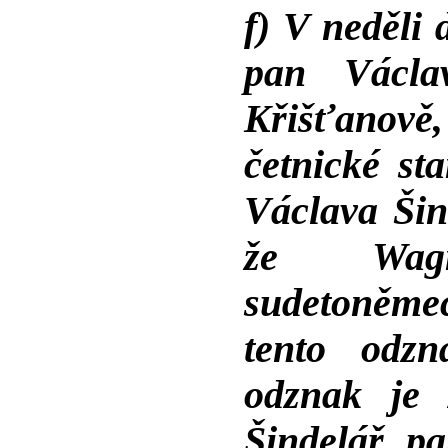
f) V neděli 
pan Václa
Křišťanově
četnické st
Václava Šin
že Wag
sudetoněme
tento odz
odznak je 
Šindelář p