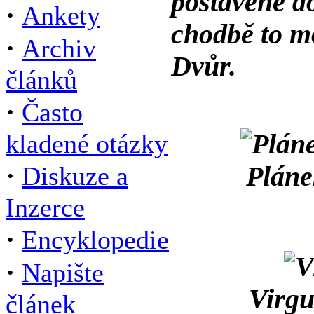
postavené d
·
Ankety
chodbě to m
·
Archiv
Dvůr.
článků
·
Často
kladené otázky
·
Pláne
Diskuze a
Inzerce
·
Encyklopedie
·
Napište
Virgu
článek