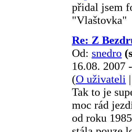
přidal jsem 
"Vlaštovka"
Re: Z Bezdr
Od:
snedro
(
16.08. 2007 
(
O uživateli
Tak to je su
moc rád jezd
od roku 1985
stála pouze l