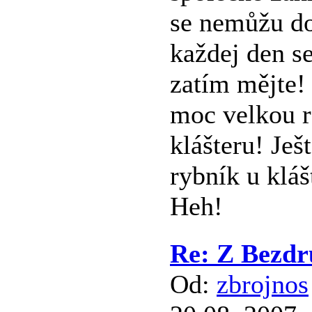
se nemůžu do
každej den s
zatím mějte!
moc velkou r
klášteru! Ješ
rybník u klá
Heh!
Re: Z Bezdr
Od:
zbrojnos