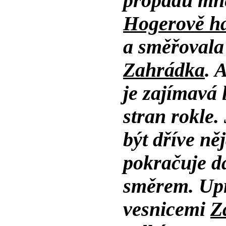
propadu mne
Hogerově h
a směřovala
Zahrádka
. 
je zajímavá 
stran rokle.
být dříve ně
pokračuje d
směrem. Upr
vesnicemi
Z