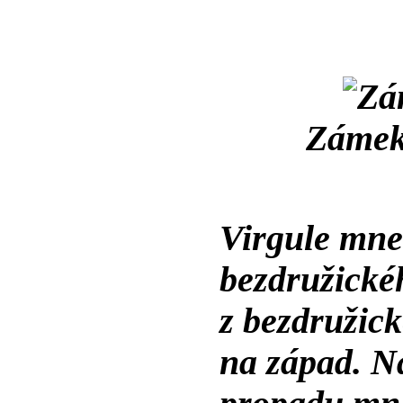
Zámek 
Virgule mne 
bezdružické
z bezdružic
na západ. N