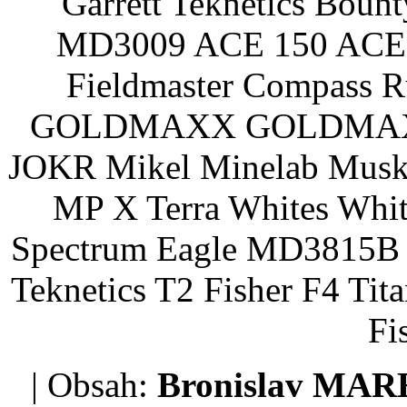
Garrett Teknetics Boun
MD3009 ACE 150 ACE 
Fieldmaster Compass 
GOLDMAXX GOLDMAXX P
JOKR Mikel Minelab Muske
MP X Terra Whites Wh
Spectrum Eagle MD3815B 
Teknetics T2 Fisher F4 Tit
Fi
| Obsah:
Bronislav MA