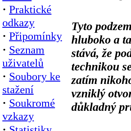
·
Praktické
odkazy
Tyto podzem
·
Připomínky
hluboko a ta
·
Seznam
stává, že p
uživatelů
technikou s
·
Soubory ke
zatím nikoho
stažení
vzniklý otvo
·
Soukromé
důkladný p
vzkazy
·
Statistiky