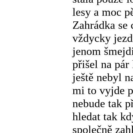
lesy a moc p
Zahrádka se 
vždycky jezd
jenom šmejdil
přišel na pár
ještě nebyl 
mi to vyjde p
nebude tak p
hledat tak k
společně zah