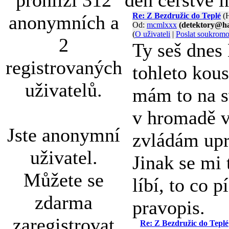
prohlíží 312
den čerstvé i
Re: Z Bezdružic do Teplé
(
anonymních a
Od:
mcmlxxx
(detektory@ha
(
O uživateli
|
Poslat soukrom
2
Ty seš dnes
registrovaných
tohleto kou
uživatelů.
mám to na s
v hromadě v
Jste anonymní
zvládám upr
uživatel.
Jinak se mi
Můžete se
líbí, to co p
zdarma
pravopis.
zaregistrovat
Re: Z Bezdružic do Teplé