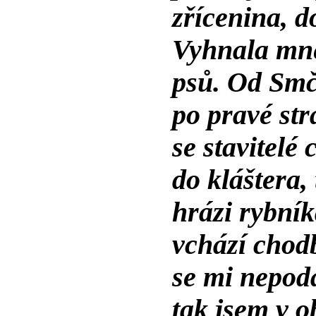
zřícenina, d
Vyhnala mne
psů. Od Smč
po pravé st
se stavitelé
do kláštera,
hrázi rybník
vchází chodb
se mi nepoda
tak jsem v o