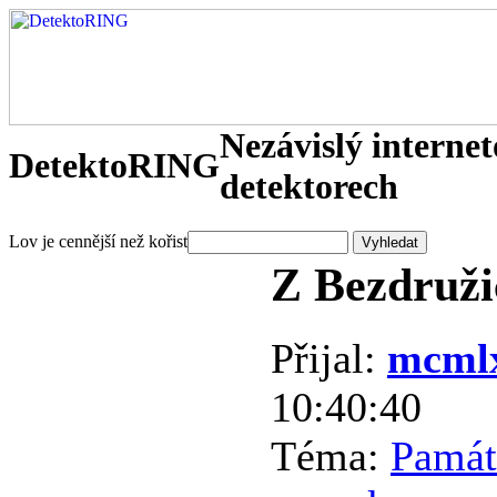
Nezávislý interne
DetektoRING
detektorech
Lov je cennější než kořist
Z Bezdruži
Přijal:
mcml
10:40:40
Téma:
Památ