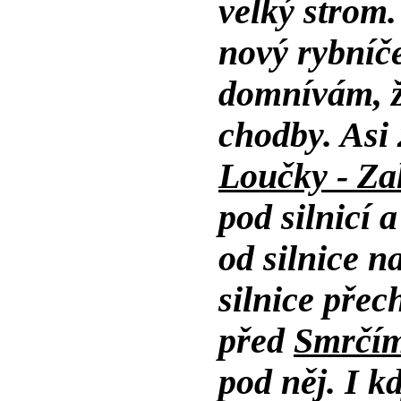
velký strom.
nový rybníče
domnívám, ž
chodby. Asi
Loučky - Z
pod silnicí 
od silnice n
silnice přec
před
Smrčí
pod něj. I k