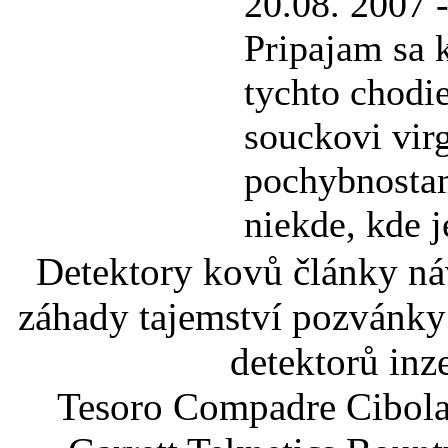
20.08. 2007 
Pripajam sa 
tychto chodi
souckovi vir
pochybnostam
niekde, kde j
Detektory kovů články náv
záhady tajemství pozvánky
detektorů inz
Tesoro Compadre Cibola