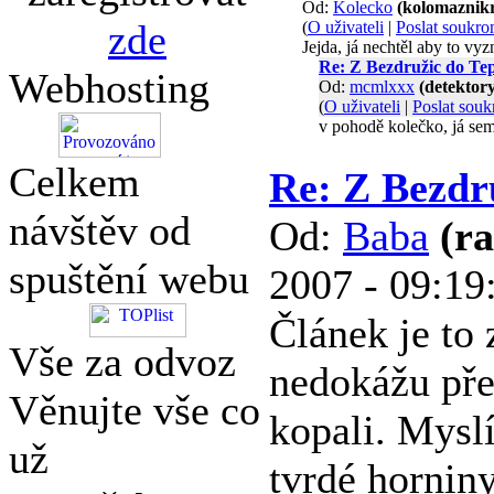
Od:
Kolecko
(kolomaznik
zde
(
O uživateli
|
Poslat soukr
Jejda, já nechtěl aby to vy
Re: Z Bezdružic do Tep
Webhosting
Od:
mcmlxxx
(detektor
(
O uživateli
|
Poslat sou
v pohodě kolečko, já sem
Celkem
Re: Z Bezdr
návštěv od
Od:
Baba
(r
spuštění webu
2007 - 09:19
Článek je to
Vše za odvoz
nedokážu pře
Věnujte vše co
kopali. Myslí
už
tvrdé hornin