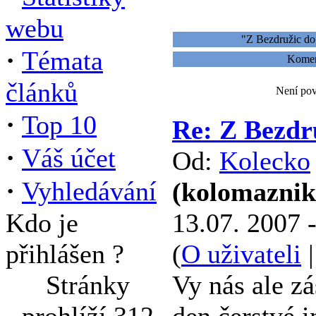
webu
"Z Bezdružic do
·
Témata
Koment
článků
Není pov
·
Top 10
Re: Z Bezdr
·
Váš účet
Od:
Kolecko
·
Vyhledávání
(kolomazni
Kdo je
13.07. 2007 
přihlášen ?
(
O uživateli
Stránky
Vy nás ale z