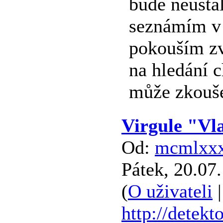
bude neustál
seznámím v 
pokouším zv
na hledání 
může zkouše
Virgule "Vl
Od:
mcmlxx
Pátek, 20.07
(
O uživateli
http://detekt