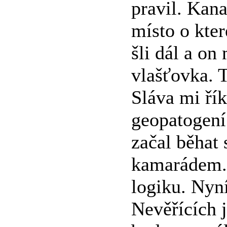
pravil. Kana
místo o kte
šli dál a on
vlašťovka. T
Sláva mi řík
geopatogení
začal běhat 
kamarádem. 
logiku. Nyní
Nevěřících j