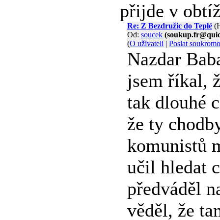
přijde v obt
Re: Z Bezdružic do Teplé
(
Od:
soucek
(soukup.fr@quic
(
O uživateli
|
Poslat soukrom
Nazdar Baba
jsem říkal, 
tak dlouhé 
že ty chodby
komunistů m
učil hledat
předváděl n
věděl, že ta