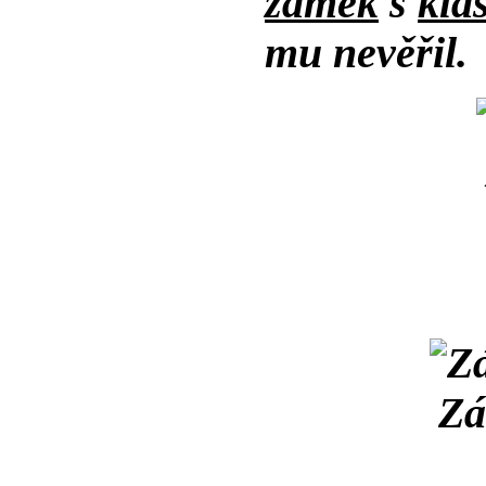
zámek
s
klá
mu nevěřil.
Zá