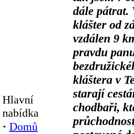
dále pátrat.
klášter od 
vzdálen 9 k
pravdu panu
bezdružické
kláštera v T
starají cestá
Hlavní
chodbaři, kt
nabídka
průchodnost
·
Domů