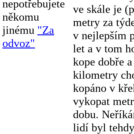
nepotřebujete
ve skále je (
někomu
metry za týd
jinému
"Za
v nejlepším 
odvoz"
let a v tom h
kope dobře a
kilometry ch
kopáno v křeh
vykopat metr
dobu. Neříká
lidí byl tehd