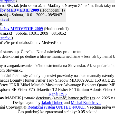
ou zprávu
)
u na SK, tak jedu skoro až na Maďary k Novým Zámkům. Jinak taky nejs
adačov MEDVEDIE 2009
(Hodnocení: 1)
m.sk)
- Sobota, 10.01. 2009 - 08:50:07
právu
)
k.
hľadačov MEDVEDIE 2009
(Hodnocení: 1)
rum.sk)
- Sobota, 10.01. 2009 - 08:58:52
 zprávu
)
vať ešte pred udalosťami v Medveďom.
al starostu p. Červáka. Nemá námietky proti stretnutiu.
 detektormi po dedine a hlavne muníciu necháme v lese tak by nemal 
ny o zorganizovanie takéhoto stretnutia na Slovensku. Ak sa podarí a bu
nom Slovensku.
ledání field testy záhady tajemství pozvánky na akce manuály návody g
Teknetics Bounty Hunter Fisher Troy Shadow MD3009 ACE 150 ACE 25
R Mikel Minelab Musketeer Advantage Explorer Quatro MP X
er SE Fisher F75 Teknetics T2 Fisher F4 Titanium Adonis Fisher F
slav MAREK
|
e-mail
:
detektory (zavináč) hantec (tečka) cz
od 2025 v 
Design layout by
Jakub Dubec
and
Michal Krajcirovic
.
ání Copyright ©
Redakční systém UNITED-NUKE
. Všechna práva v
Čas potřebný ke zpracování stránky: 0.05 sekund