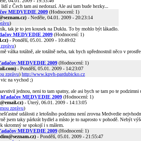
le, 04.01. 2009 - 19:53:46
lidí z Čech tam asi nedorazí. Ale asi tam bude hezky...
adačov MEDVEDIE 2009
(Hodnocení: 1)
@seznam.cz)
- Neděle, 04.01. 2009 - 20:23:14
právu
)
ík, tak je to jen kousek na Duklu. To by mohlo být lákadlo.
hľadačov MEDVEDIE 2009
(Hodnocení: 1)
.cz)
- Pondělí, 05.01. 2009 - 10:49:02
 zprávu
)
ě válka totálně, ale totálně neba, tak bych upřednostnil něco v prostřed
z hľadačov MEDVEDIE 2009
(Hodnocení: 1)
il.com)
- Pondělí, 05.01. 2009 - 14:23:07
ou zprávu
)
http://www.kpvh-pardubicko.cz
e vic na vychod ;)
stivil jednou, neni to tam spatny, ale asi bych se tam po te podzimni 
raz hľadačov MEDVEDIE 2009
(Hodnocení: 1)
n@email.cz)
- Úterý, 06.01. 2009 - 14:13:05
omou zprávu
)
 nešťastné události z letošního podzimu není zrovna Medvedie nejvhodn
vně jsem taky párkrát bydlel a místo je to naprosto v pohodě. Nebýt vý
ěk skromný se spokojí i s málem.
z hľadačov MEDVEDIE 2009
(Hodnocení: 1)
adim@seznam.cz)
- Pondělí, 05.01. 2009 - 21:55:47