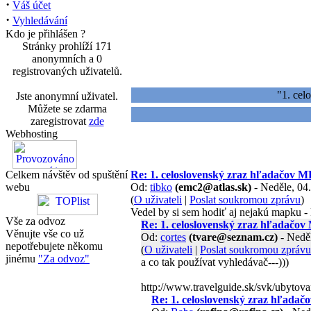
·
Váš účet
·
Vyhledávání
Kdo je přihlášen ?
Stránky prohlíží 171
anonymních a 0
registrovaných uživatelů.
"1. ce
Jste anonymní uživatel.
Můžete se zdarma
zaregistrovat
zde
Webhosting
Celkem návštěv od spuštění
Re: 1. celoslovenský zraz hľadačov
webu
Od:
tibko
(emc2@atlas.sk)
- Neděle, 04.
(
O uživateli
|
Poslat soukromou zprávu
)
Vedel by si sem hodiť aj nejakú mapku - kd
Vše za odvoz
Re: 1. celoslovenský zraz hľadač
Věnujte vše co už
Od:
cortes
(tvare@seznam.cz)
- Neděl
nepotřebujete někomu
(
O uživateli
|
Poslat soukromou zprávu
jinému
"Za odvoz"
a co tak používat vyhledávač---)))
http://www.travelguide.sk/svk/ubytov
Re: 1. celoslovenský zraz hľad