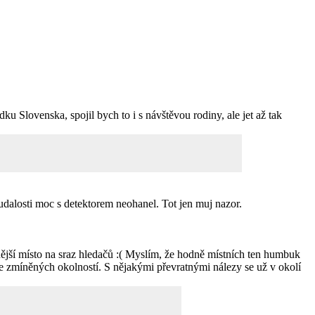
ku Slovenska, spojil bych to i s návštěvou rodiny, ale jet až tak
udalosti moc s detektorem neohanel. Tot jen muj nazor.
ější místo na sraz hledačů :( Myslím, že hodně místních ten humbuk
še zmíněných okolností. S nějakými převratnými nálezy se už v okolí