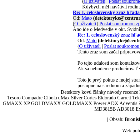
(
O uživateli
|
Poslat soukrom
Kdybych měl navštívit rodin
Re: 1. celoslovenský zraz hľ
Od:
Mato
(detektoryke@centru
(
O uživateli
|
Poslat soukromou z
Áno ide o Medvedie v okr. Svidní
Re: 1. celoslovenský zraz 
Od:
Mato
(detektoryke@cent
(
O uživateli
|
Poslat soukromou
Tento zraz som začal pripravo
Po tejto udalosti som kontaktov
Ak sa nebudeme producírovať s
Toto je prvý pokus z mojej stra
postupne na strednom a západ
Detektory kovů články návody recenze h
Tesoro Compadre Cibola uMax Silver Cortes Eldorado Garrett 
GMAXX XP GOLDMAXX GOLDMAXX Power ADX Adventis Zetex JOK
MD3815B AD3018 Explor
| Obsah:
Broni
Web poh