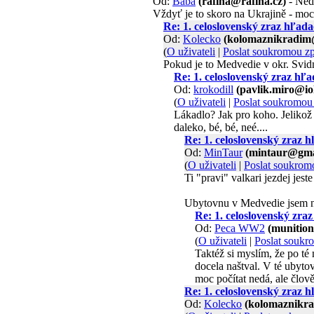
Od:
Baba
(rafina@rafina.cz)
- Nedě
Vždyť je to skoro na Ukrajině - moc 
Re: 1. celoslovenský zraz hľ
Od:
Kolecko
(kolomaznikradim
(
O uživateli
|
Poslat soukromou z
Pokud je to Medvedie v okr. Svidn
Re: 1. celoslovenský zraz 
Od:
krokodill
(pavlik.miro@iol
(
O uživateli
|
Poslat soukromou
Lákadlo? Jak pro koho. Jelikož m
daleko, bé, bé, neé....
Re: 1. celoslovenský zra
Od:
MinTaur
(mintaur@gma
(
O uživateli
|
Poslat soukrom
Ti "pravi" valkari jezdej jest
Ubytovnu v Medvedie jsem nav
Re: 1. celoslovenský z
Od:
Peca WW2
(munitio
(
O uživateli
|
Poslat soukr
Taktéž si myslím, že po té
docela naštval. V té ubyto
moc počítat nedá, ale člov
Re: 1. celoslovenský zra
Od:
Kolecko
(kolomaznikr