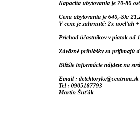
Kapacita ubytovania je 70-80 os
Cena ubytovania je 640,-Sk/ 21,
V cene je zahrnuté: 2x nocľah + 
Príchod účastníkov v piatok od 
Záväzné prihlášky sa prijímajú 
Bližšie informácie nájdete na st
Email : detektoryke@centrum.sk
Tel : 0905187793
Martin Šuťák