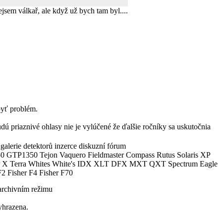
em válkař, ale když už bych tam byl....
byť problém.
dú priaznivé ohlasy nie je vylúčené že ďalšie ročníky sa uskutočnia
alerie detektorů inzerce diskuzní fórum
0 GTP1350 Tejon Vaquero Fieldmaster Compass Rutus Solaris XP
 Terra Whites White's IDX XLT DFX MXT QXT Spectrum Eagle
2 Fisher F4 Fisher F70
archivním režimu
yhrazena.