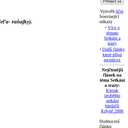
Vytvořit
účet
.
Související
deľa- raňajky).
odkazy
·
Více o
tématu
Setkání a
srazy
·
Další články
které přijal
mcmlxxx
Nejčtenější
článek na
téma Setkání
a srazy:
Kterak
proběhlo
setkání
hledačů
Kdyně 2006
Hodnocení
článku