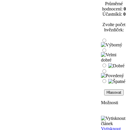
Průměrné
hodnocení:
0
Účastníků:
0
Zvolte počet
hvězdiček:
Možnosti
Vytisknout