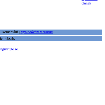
článek
0
komentářů |
Vyhledávání v diskusi
ich obsah.
registrujte se
.