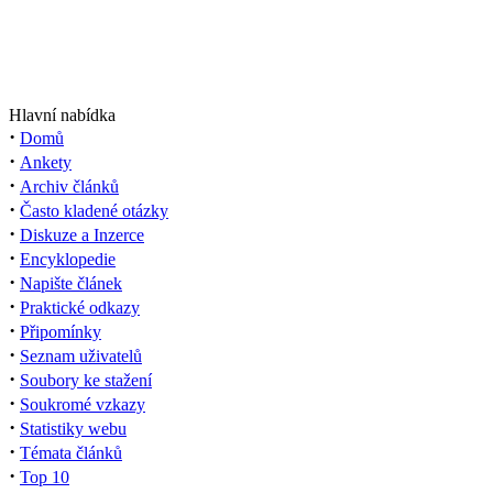
Hlavní nabídka
·
Domů
·
Ankety
·
Archiv článků
·
Často kladené otázky
·
Diskuze a Inzerce
·
Encyklopedie
·
Napište článek
·
Praktické odkazy
·
Připomínky
·
Seznam uživatelů
·
Soubory ke stažení
·
Soukromé vzkazy
·
Statistiky webu
·
Témata článků
·
Top 10