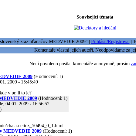
Související témata
loslovenský zraz hľadačov MEDVEDIE 2009" |
Přihlásit/Registrovat
|
1
Komentáře vlastní jejich autoři. Neodpovídáme za jej
Není povoleno posílat komentáře anonymně, prosím
za
 MEDVEDIE 2009
(Hodnocení: 1)
01. 2009 - 15:45:49
e v pr..li to je?
ov MEDVEDIE 2009
(Hodnocení: 1)
e, 04.01. 2009 - 16:56:52
)
anie/chata-certez_50494_0_1.html
ačov MEDVEDIE 2009
(Hodnocení: 1)