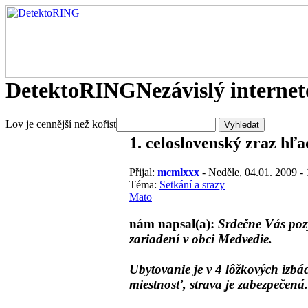
DetektoRING
Nezávislý interne
Lov je cennější než kořist
1. celoslovenský zraz 
Přijal:
mcmlxxx
- Neděle, 04.01. 2009 -
Téma:
Setkání a srazy
Mato
nám napsal(a):
Srdečne Vás poz
zariadení v obci Medvedie.
Ubytovanie je v 4 lôžkových izbá
miestnosť, strava je zabezpečená