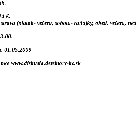
ôb.
24 €.
strava (piatok- večera, sobota- raňajky, obed, večera, ne
13:00.
do 01.05.2009.
ránke www.diskusia.detektory-ke.sk