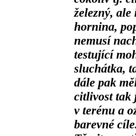
železný, ale
hornina, pop
nemusí nach
testující mo
sluchátka, t
dále pak měl
citlivost tak
v terénu a o
barevné cíle