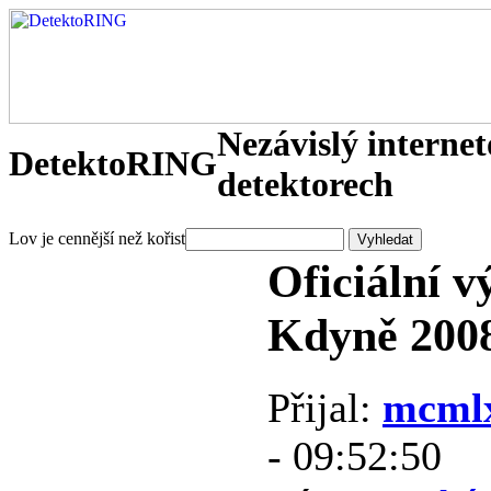
Nezávislý interne
DetektoRING
detektorech
Lov je cennější než kořist
Oficiální v
Kdyně 2008
Přijal:
mcml
- 09:52:50