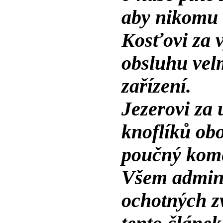
aby nikomu 
Kosťovi za v
obsluhu vel
zařízení.
Jezerovi za 
knoflíků ob
poučný kom
Všem admin
ochotných z