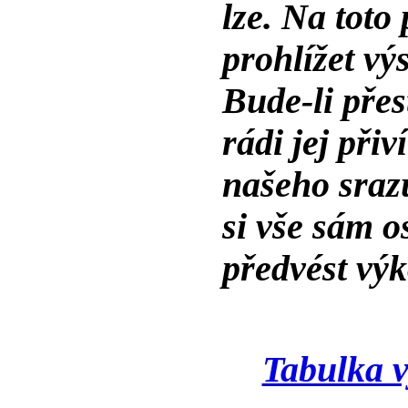
lze. Na toto
prohlížet vý
Bude-li pře
rádi jej při
našeho sraz
si vše sám o
předvést výk
Tabulka 