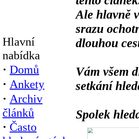
tento článek
Ale hlavně 
srazu ochot
Hlavní
dlouhou ces
nabídka
·
Domů
Vám všem dí
·
Ankety
setkání hle
·
Archiv
článků
Spolek hled
·
Často