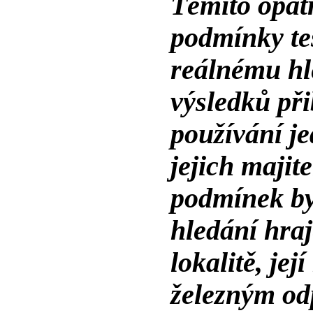
Těmito opatř
podmínky tes
reálnému hl
výsledků při
používání je
jejich majit
podmínek byl
hledání hraj
lokalitě, je
železným od