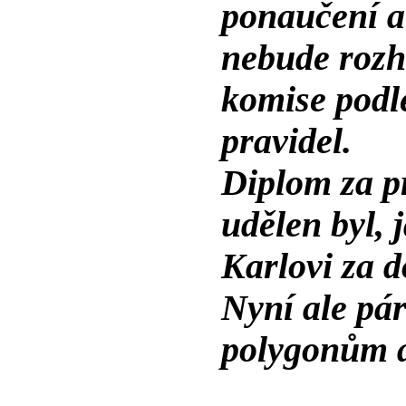
ponaučení a 
nebude rozh
komise podl
pravidel.
Diplom za pr
udělen byl, 
Karlovi za 
Nyní ale pá
polygonům a