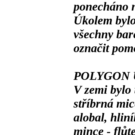
ponecháno n
Úkolem bylo 
všechny bare
označit pomo
POLYGON 
V zemi bylo 
stříbrná mi
alobal, hlin
mince - flůt