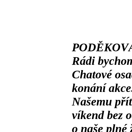
PODĚKOVÁ
Rádi bychom
Chatové osa
konání akce
Našemu příte
víkend bez o
o naše plné 