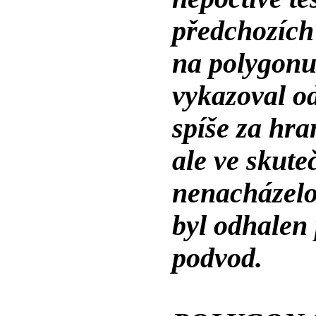
předchozích
na polygonu 
vykazoval o
spíše za hra
ale ve skute
nenacházelo
byl odhalen 
podvod.