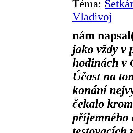
Téma:
Setkán
Vladivoj
nám napsal
jako vždy v 
hodinách v 
Účast na to
konání nejvy
čekalo krom
příjemného 
testovacích 