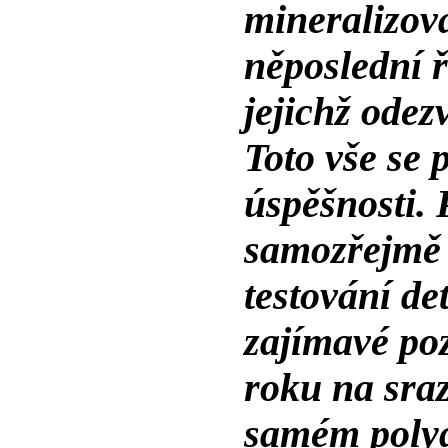
mineralizov
něposlední 
jejichž odez
Toto vše se 
úspěšnosti. 
samozřejmě i
testování de
zajímavé poz
roku na sra
samém polyg