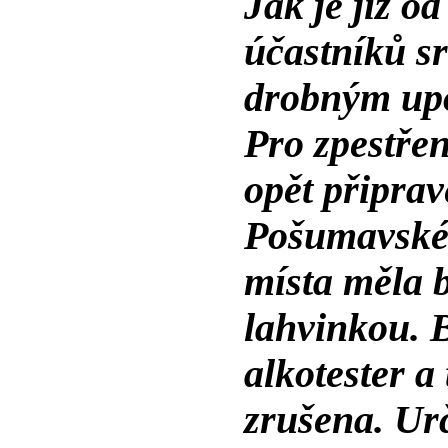
Jak je již o
účastníků s
drobným up
Pro zpestřen
opět připrav
Pošumavskéh
místa měla 
lahvinkou. B
alkotester a
zrušena. Urč