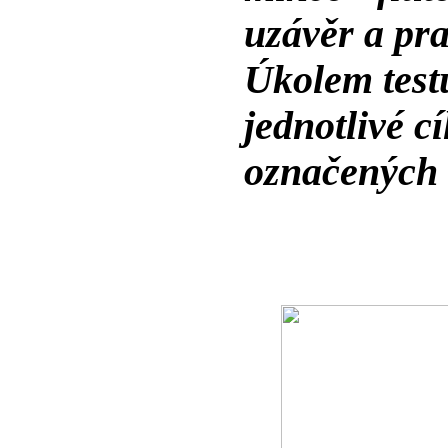
uzávěr a pra
Úkolem testu
jednotlivé c
označených č