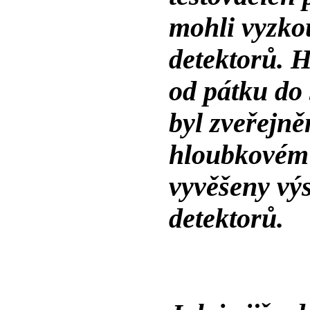
mohli vyzko
detektorů. H
od pátku do
byl zveřejně
hloubkovém 
vyvěšeny vý
detektorů.