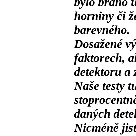
bylo bráno 
horniny či ž
barevného.
Dosažené vý
faktorech, a
detektoru a
Naše testy 
stoprocentn
daných dete
Nicméně jist