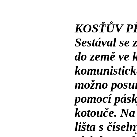
KOSŤŮV P
Sestával se 
do země ve k
komunistick
možno posun
pomocí pásky
kotouče. Na
lišta s číse