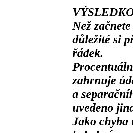
VÝSLEDKO
Než začnete 
důležité si p
řádek.
Procentuáln
zahrnuje úd
a separačníh
uvedeno jina
Jako chyba 