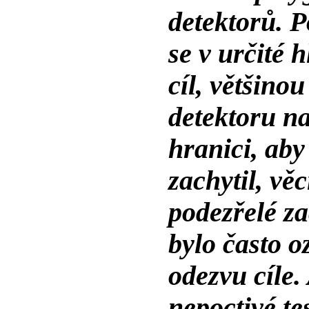
detektorů. Po
se v určité 
cíl, většino
detektoru n
hranici, aby
zachytil, věcí
podezřelé z
bylo často 
odezvu cíle.
nepoctivé te