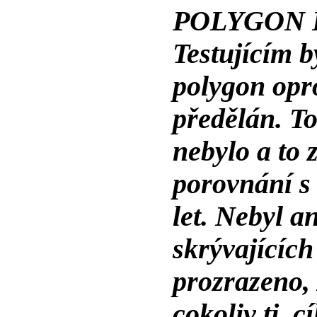
POLYGON 
Testujícím b
polygon opr
předělán. To
nebylo a to
porovnání s
let. Nebyl a
skrývajících
prozrazeno, 
cokoliv tj. c