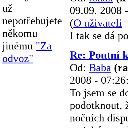
už
09.09. 2008 
nepotřebujete
(
O uživateli
někomu
I tak se dá p
jinému
"Za
Re: Poutní 
odvoz"
Od:
Baba
(r
2008 - 07:26
To jsem se d
podotknout, ž
nočních dispu