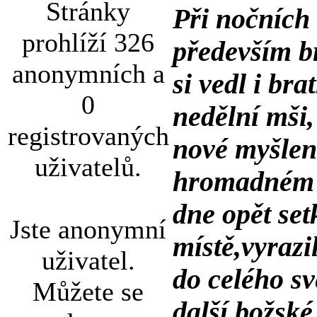
Stránky
Při nočních
prohlíží 326
především b
anonymních a
si vedl i b
0
nedělní mši,
registrovaných
nové myšlen
uživatelů.
hromadném s
dne opět set
Jste anonymní
místě,vyrazi
uživatel.
do celého sv
Můžete se
další božské