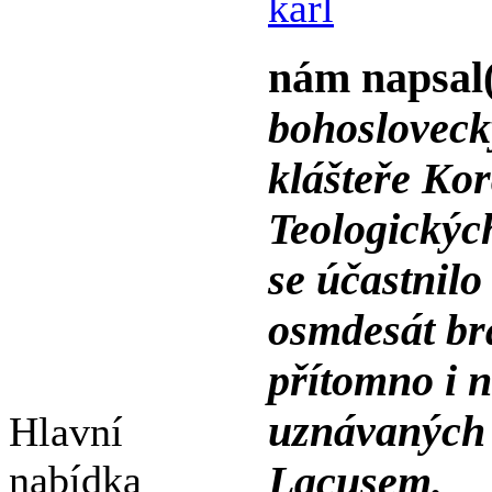
karl
nám napsal
bohosloveck
klášteře Ko
Teologickýc
se účastnilo
osmdesát bra
přítomno i n
uznávaných b
Hlavní
nabídka
Lacusem.