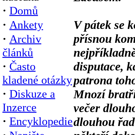
·
Domů
·
V pátek se 
Ankety
·
přísnou komi
Archiv
nejpříkladně
článků
·
disputace, k
Často
kladené otázky
patrona toho
·
Diskuze a
Mnozí bratři
Inzerce
večer dlouho
·
Encyklopedie
dlouhou řad