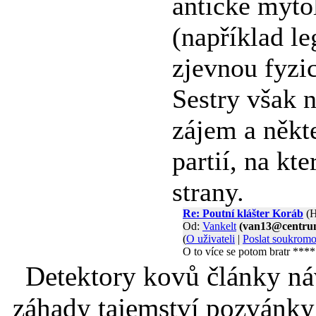
antické myto
(například l
zjevnou fyzi
Sestry však 
zájem a někt
partií, na k
strany.
Re: Poutní klášter Koráb
(H
Od:
Vankelt
(van13@centru
(
O uživateli
|
Poslat soukrom
O to více se potom bratr ***
Detektory kovů články náv
záhady tajemství pozvánky