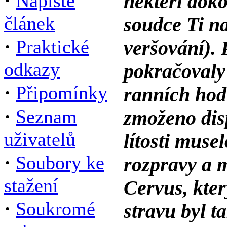
·
Napište
někteří doko
článek
soudce Ti n
·
Praktické
veršování).
odkazy
pokračovaly
·
Připomínky
ranních hod
·
Seznam
zmoženo disp
uživatelů
lítosti muse
·
Soubory ke
rozpravy a m
stažení
Cervus, kter
·
Soukromé
stravu byl ta