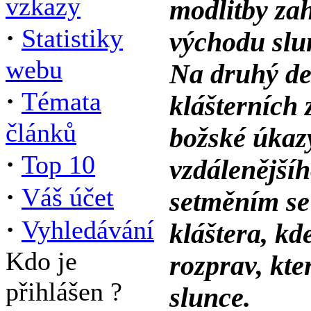
vzkazy
modlitby za
·
Statistiky
východu slu
webu
Na druhý de
·
Témata
klášterních 
článků
božské úkazy
·
Top 10
vzdálenějšíh
·
Váš účet
setměním se 
·
Vyhledávání
kláštera, kd
Kdo je
rozprav, kte
přihlášen ?
slunce.