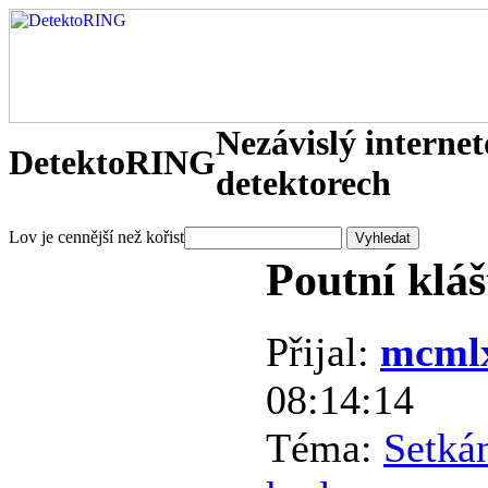
Nezávislý interne
DetektoRING
detektorech
Lov je cennější než kořist
Poutní klá
Přijal:
mcml
08:14:14
Téma:
Setkán