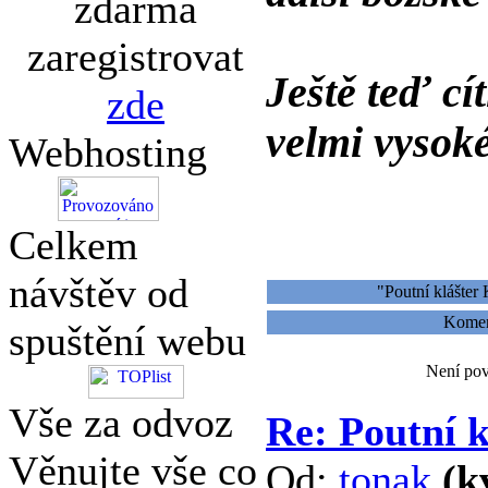
zdarma
zaregistrovat
Ještě teď cí
zde
velmi vysoké
Webhosting
Celkem
návštěv od
"Poutní klášter
Koment
spuštění webu
Není pov
Vše za odvoz
Re: Poutní 
Věnujte vše co
Od:
tonak
(k