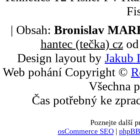
Fi
| Obsah:
Bronislav MA
hantec (tečka) cz
od 
Design layout by
Jakub 
Web pohání Copyright ©
R
Všechna p
Čas potřebný ke zpra
Poznejte další
osCommerce SEO
|
phpBB