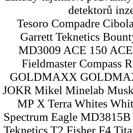
detektorů inz
Tesoro Compadre Cibola
Garrett Teknetics Boun
MD3009 ACE 150 ACE 
Fieldmaster Compass 
GOLDMAXX GOLDMAXX P
JOKR Mikel Minelab Muske
MP X Terra Whites Wh
Spectrum Eagle MD3815B 
Teknetics T2 Fisher F4 Tit