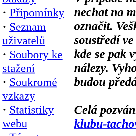
nechat na mí
·
Připomínky
označit. Veš
·
Seznam
soustředí v
uživatelů
kde se pak v
·
Soubory ke
nálezy. Vyh
stažení
·
budou předá
Soukromé
vzkazy
·
Celá pozván
Statistiky
webu
klubu-tacho