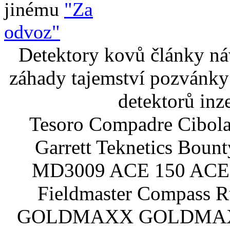
jinému
"Za
odvoz"
Detektory kovů články náv
záhady tajemství pozvánky
detektorů inz
Tesoro Compadre Cibola
Garrett Teknetics Boun
MD3009 ACE 150 ACE 
Fieldmaster Compass 
GOLDMAXX GOLDMAXX P