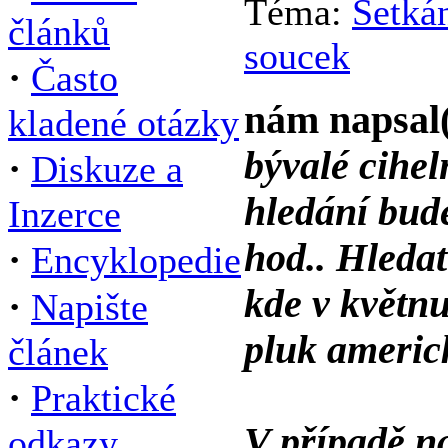
Téma:
Setkán
článků
soucek
·
Často
nám napsal
kladené otázky
bývalé cihel
·
Diskuze a
hledání bude
Inzerce
hod.. Hledat
·
Encyklopedie
kde v květnu
·
Napište
pluk americk
článek
·
Praktické
V případě n
odkazy