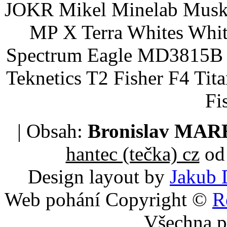
JOKR Mikel Minelab Muske
MP X Terra Whites Wh
Spectrum Eagle MD3815B 
Teknetics T2 Fisher F4 Tit
Fi
| Obsah:
Bronislav MA
hantec (tečka) cz
od 
Design layout by
Jakub 
Web pohání Copyright ©
R
Všechna p