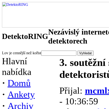
Nezávislý interne
DetektoRING
detektorech
Lov je cennější než kořist
Hlavní
3. soutěžní
nabídka
detektorist
·
Domů
Přijal:
mcml
·
Ankety
- 10:36:59
·
Archiv