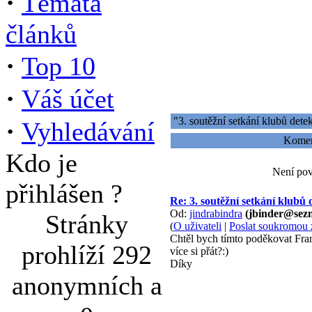
·
Témata
článků
·
Top 10
·
Váš účet
"3. soutěžní setkání klubů dete
·
Vyhledávání
Koment
Kdo je
Není pov
přihlášen ?
Re: 3. soutěžní setkání klubů 
Od:
jindrabindra
(jbinder@sez
Stránky
(
O uživateli
|
Poslat soukromou 
Chtěl bych tímto poděkovat Fran
prohlíží 292
více si přát?:)
Díky
anonymních a