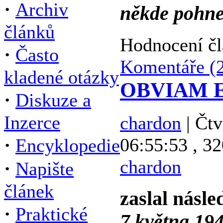
·
Archiv
někde pohne
článků
Hodnocení č
·
Často
Komentáře (
kladené otázky
OBVIAM EX
·
Diskuze a
Inzerce
chardon
| Čtv
·
06:55:53 , 32
Encyklopedie
chardon
·
Napište
článek
zaslal násle
·
Praktické
7.května 194