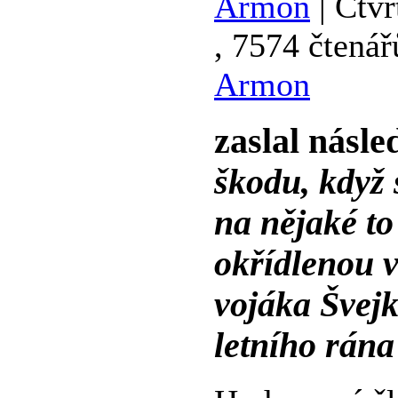
Armon
| Čtvr
, 7574 čtenář
Armon
zaslal násle
škodu, když 
na nějaké to
okřídlenou 
vojáka Švej
letního rána 