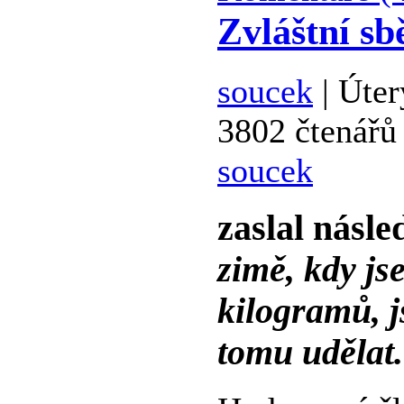
Zvláštní sb
soucek
| Úter
3802 čtenářů
soucek
zaslal násle
zimě, kdy js
kilogramů, j
tomu udělat.