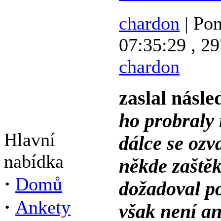
chardon
| Pon
07:35:29 , 29
chardon
zaslal násle
ho probraly 
Hlavní
dálce se ozva
nabídka
někde zaštěka
·
Domů
dožadoval po
·
Ankety
však není an