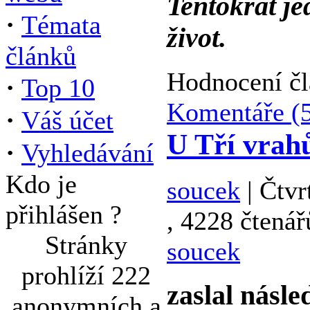
Tentokrát je
·
Témata
život.
článků
Hodnocení čl
·
Top 10
Komentáře (
·
Váš účet
U Tří vrah
·
Vyhledávání
Kdo je
soucek
| Čtvr
přihlášen ?
, 4228 čtenář
Stránky
soucek
prohlíží 222
zaslal násle
anonymních a