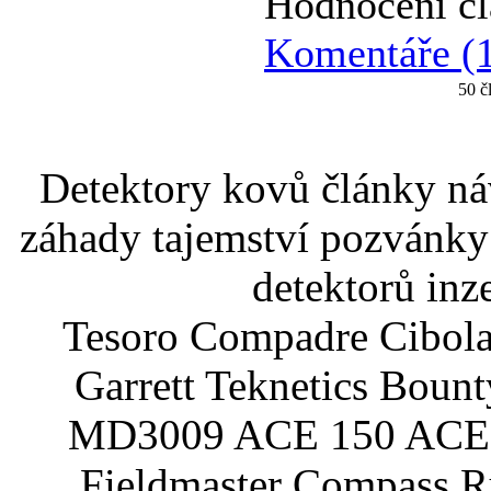
Hodnocení čl
Komentáře (
50 č
Detektory kovů články náv
záhady tajemství pozvánky
detektorů inz
Tesoro Compadre Cibola
Garrett Teknetics Boun
MD3009 ACE 150 ACE 
Fieldmaster Compass 