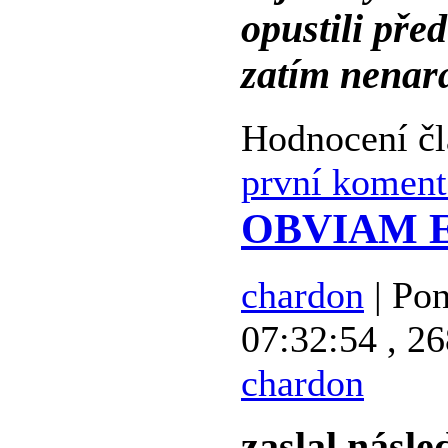
opustili pře
zatím nenara
Hodnocení č
první koment
OBVIAM EX
chardon
| Pon
07:32:54 , 26
chardon
zaslal násle