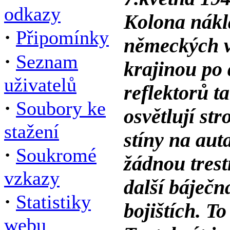
odkazy
Kolona nákl
·
Připomínky
německých v
·
Seznam
krajinou po 
uživatelů
reflektorů t
·
Soubory ke
osvětlují st
stažení
stíny na aut
·
Soukromé
žádnou trest
vzkazy
další báječn
·
Statistiky
bojištích. To
webu