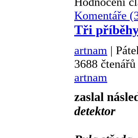
Hodnocení č
Komentáře (
Tři příběhy
artnam
| Páte
3688 čtenářů
artnam
zaslal násle
detektor