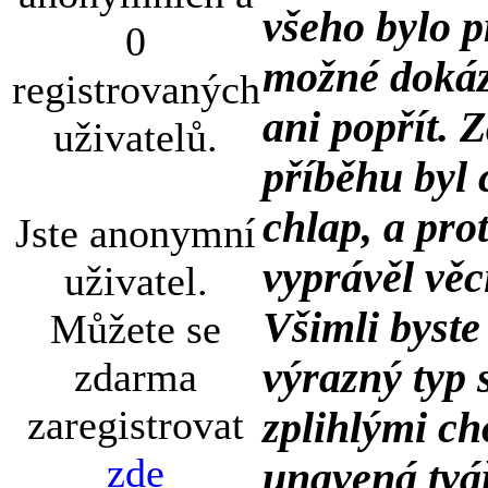
všeho bylo p
0
možné dokáza
registrovaných
ani popřít. 
uživatelů.
příběhu byl 
chlap, a prot
Jste anonymní
vyprávěl věc
uživatel.
Všimli byste
Můžete se
výrazný typ 
zdarma
zaregistrovat
zplihlými ch
zde
unavená tvá