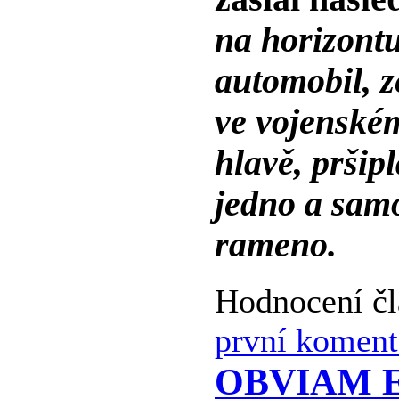
na horizontu
automobil, z
ve vojenské
hlavě, prši
jedno a sam
rameno.
Hodnocení č
první koment
OBVIAM EX