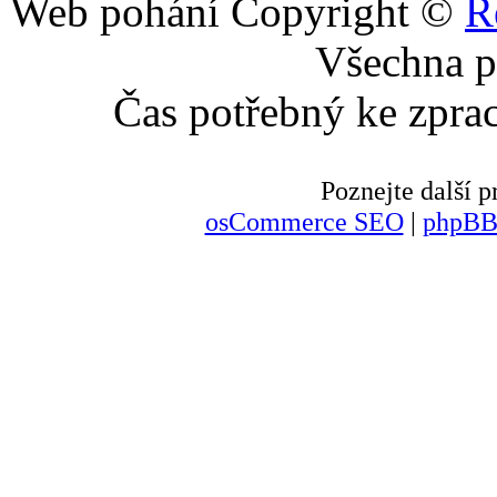
Web pohání Copyright ©
R
Všechna p
Čas potřebný ke zpra
Poznejte další
osCommerce SEO
|
phpBB