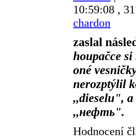
10:59:08 , 31
chardon
zaslal násle
houpačce si 
oné vesničky
nerozptýlil
,,dieselu", a
,,нефть".
Hodnocení čl