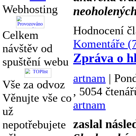
Webhosting
neoholených
Hodnocení č
Celkem
Komentáře (
návštěv od
Zpráva o h
spuštění webu
artnam
| Pond
Vše za odvoz
, 5054 čtenář
Věnujte vše co
artnam
už
zaslal násle
nepotřebujete