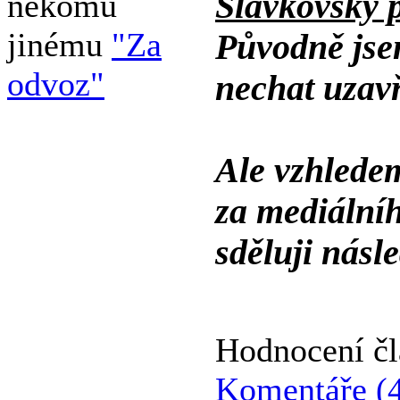
Slavkovský 
někomu
jinému
"Za
Původně jsem
odvoz"
nechat uzav
Ale vzhledem
za mediálníh
sděluji násle
Hodnocení č
Komentáře (