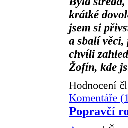
Byla středa,
krátké dovo
jsem si přivs
a sbalí věci
chvíli zahle
Žofín, kde j
Hodnocení čl
Komentáře (
Popravčí r