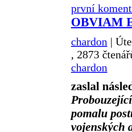
první koment
OBVIAM EX
chardon
| Úte
, 2873 čtenář
chardon
zaslal násle
Probouzející
pomalu post
vojenských a