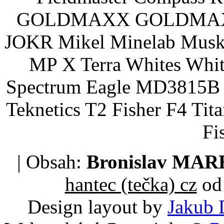
GOLDMAXX GOLDMAXX P
JOKR Mikel Minelab Muske
MP X Terra Whites Wh
Spectrum Eagle MD3815B 
Teknetics T2 Fisher F4 Tit
Fi
| Obsah:
Bronislav MA
hantec (tečka) cz
od 
Design layout by
Jakub 