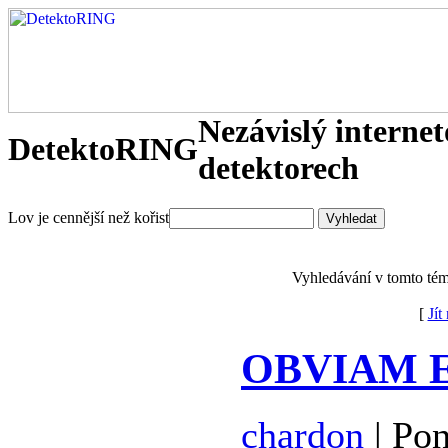
Nezávislý interne
DetektoRING
detektorech
Lov je cennější než kořist
Vyhledávání v tomto té
[
Jít
OBVIAM EX
chardon
| Pon