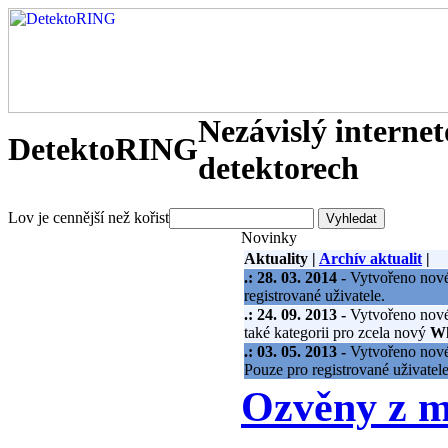
Nezávislý interne
DetektoRING
detektorech
Lov je cennější než kořist
Novinky
Aktuality
|
Archív aktualit
|
.:
28. 03. 2014 -
Vytvořeno nové 
registrované uživatele.
.:
24. 09. 2013 -
Vytvořeno nové 
také kategorii pro zcela nový
Wh
.:
03. 05. 2013 -
Vytvořeno nové 
Pouze pro registrované uživatele
Ozvěny z mi