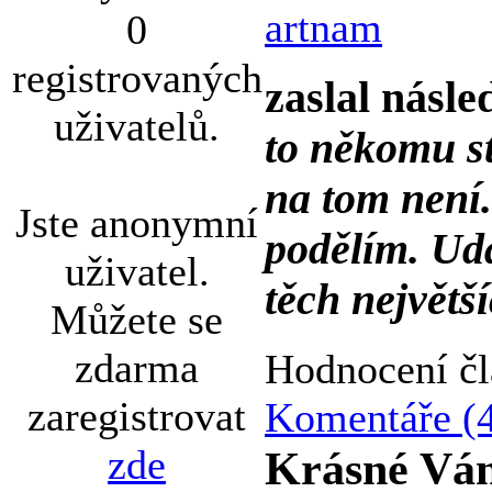
artnam
0
registrovaných
zaslal násle
uživatelů.
to někomu st
na tom není
Jste anonymní
podělím. Udá
uživatel.
těch největš
Můžete se
zdarma
Hodnocení čl
zaregistrovat
Komentáře (
zde
Krásné Ván