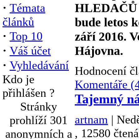
·
Témata
HLEDAČŮ K
článků
bude letos k
·
Top 10
září 2016. 
·
Váš účet
Hájovna.
·
Vyhledávání
Hodnocení č
Kdo je
Komentáře (
přihlášen ?
Tajemný ná
Stránky
artnam
| Nedě
prohlíží 301
, 12580 čtená
anonymních a