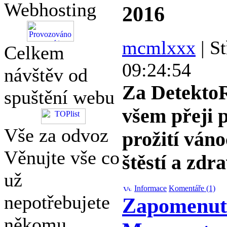
Webhosting
2016
mcmlxxx
| St
Celkem
09:24:54
návštěv od
Za Detekt
spuštění webu
všem přeji 
Vše za odvoz
prožití ván
Věnujte vše co
štěstí a zdr
už
Informace
Komentáře (1)
nepotřebujete
Zapomenut
někomu