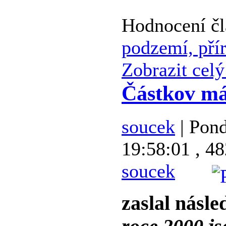
Hodnocení č
podzemí, pří
Zobrazit celý
Částkov má
soucek
| Pond
19:58:01 , 48
soucek
zaslal násle