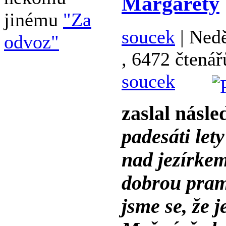
Margarety
jinému
"Za
soucek
| Nedě
odvoz"
, 6472 čtenář
soucek
zaslal násle
padesáti let
nad jezírke
dobrou pram
jsme se, že 